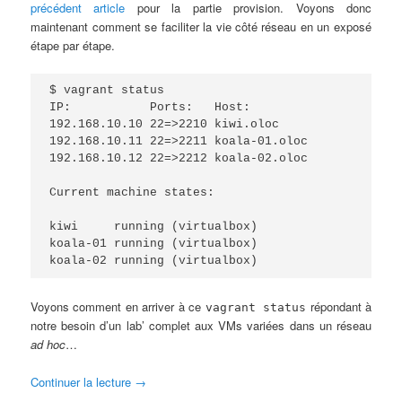
précédent article
pour la partie provision. Voyons donc
maintenant comment se faciliter la vie côté réseau en un exposé
étape par étape.
$ vagrant status

IP:           Ports:   Host:

192.168.10.10 22=>2210 kiwi.oloc

192.168.10.11 22=>2211 koala-01.oloc

192.168.10.12 22=>2212 koala-02.oloc

Current machine states:

kiwi     running (virtualbox)

koala-01 running (virtualbox)

koala-02 running (virtualbox)
Voyons comment en arriver à ce
répondant à
vagrant status
notre besoin d’un lab’ complet aux VMs variées dans un réseau
ad hoc
…
Continuer la lecture
→