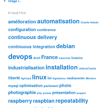
Orage !..
ÉTIQUETTES
automatisation
amélioration
Charlie Hebdo
configuration
conférence
continuous delivery
debian
continuous integration
devops
France
droit
histoire
fraternité
installation
industrialisation
JeSuisCharlie
linux
liberté
loi
mediacenter
lighttpd
législateur
Ministre
photo
optimisation
mysql
parlement
photographie
présentation
php
presse
puppet
repeatability
raspberry
raspbian