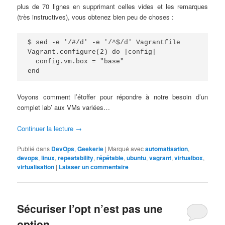
plus de 70 lignes en supprimant celles vides et les remarques
(très instructives), vous obtenez bien peu de choses :
$ sed -e '/#/d' -e '/^$/d' Vagrantfile

Vagrant.configure(2) do |config|

  config.vm.box = "base"

end
Voyons comment l’étoffer pour répondre à notre besoin d’un
complet lab’ aux VMs variées…
Continuer la lecture
→
Publié dans
DevOps
,
Geekerie
|
Marqué avec
automatisation
,
devops
,
linux
,
repeatability
,
répétable
,
ubuntu
,
vagrant
,
virtualbox
,
virtualisation
|
Laisser un commentaire
Sécuriser l’opt n’est pas une
option