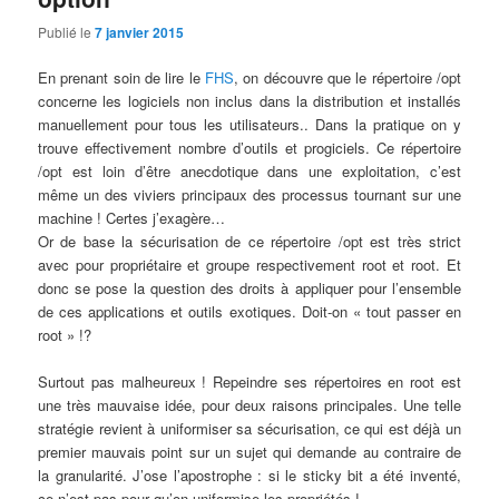
Publié le
7 janvier 2015
En prenant soin de lire le
FHS
, on découvre que le répertoire /opt
concerne les logiciels non inclus dans la distribution et installés
manuellement pour tous les utilisateurs.. Dans la pratique on y
trouve effectivement nombre d’outils et progiciels. Ce répertoire
/opt est loin d’être anecdotique dans une exploitation, c’est
même un des viviers principaux des processus tournant sur une
machine ! Certes j’exagère…
Or de base la sécurisation de ce répertoire /opt est très strict
avec pour propriétaire et groupe respectivement root et root. Et
donc se pose la question des droits à appliquer pour l’ensemble
de ces applications et outils exotiques. Doit-on « tout passer en
root » !?
Surtout pas malheureux ! Repeindre ses répertoires en root est
une très mauvaise idée, pour deux raisons principales. Une telle
stratégie revient à uniformiser sa sécurisation, ce qui est déjà un
premier mauvais point sur un sujet qui demande au contraire de
la granularité. J’ose l’apostrophe : si le sticky bit a été inventé,
ce n’est pas pour qu’on uniformise les propriétés !