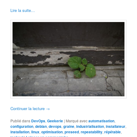
Lire la suite…
Continuer la lecture
→
Publié dans
DevOps
,
Geekerie
|
Marqué avec
automatisation
,
configuration
,
debian
,
devops
,
graine
,
industrialisation
,
installateur
,
installation
,
linux
,
optimisation
,
preseed
,
repeatability
,
répétable
,