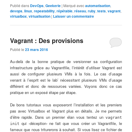
Publié dans
DevOps
,
Geekerie
|
Marqué avec
automatisation
,
devops
,
linux
,
repeatability
,
répétable
,
réseau
,
ruby
,
tests
,
vagrant
,
virtualbox
,
virtualisation
|
Laisser un commentaire
Vagrant : Des provisions
Publié le
23 mars 2016
Au-delà de la bonne pratique de versionner sa configuration
infrastructure grâce au Vagrantfile, l’intérêt d’utiliser Vagrant est
aussi de configurer plusieurs VMs à la fois. Le cas d’usage
venant à l’esprit est le lab’ nécessitant plusieurs VMs d’usage
différent et donc de ressources variées. Voyons donc ce cas
pratique en un exposé étape par étape.
De bons tutoriaux vous exposeront l’installation et les premiers
pas avec Virtualbox et Vagrant plus en détails. Je me permets
d’être rapide. Dans un premier élan vous tentez un
vagrant
qui -déception- ne fait que vous créer un Vagrantfile, le
init
fameux que nous triturerons à souhait. Si vous lisez ce fichier de