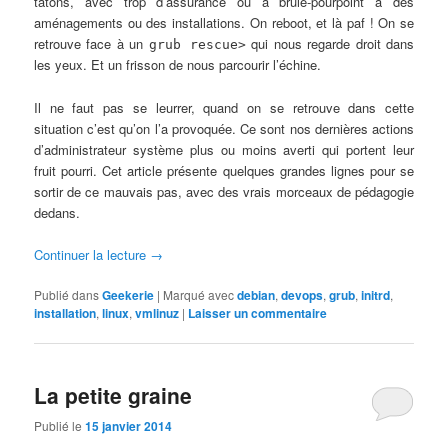
tâtons, avec trop d’assurance ou à brûle-pourpoint à des
aménagements ou des installations. On reboot, et là paf ! On se
retrouve face à un
qui nous regarde droit dans
grub rescue>
les yeux. Et un frisson de nous parcourir l’échine.
Il ne faut pas se leurrer, quand on se retrouve dans cette
situation c’est qu’on l’a provoquée. Ce sont nos dernières actions
d’administrateur système plus ou moins averti qui portent leur
fruit pourri. Cet article présente quelques grandes lignes pour se
sortir de ce mauvais pas, avec des vrais morceaux de pédagogie
dedans.
Continuer la lecture
→
Publié dans
Geekerie
|
Marqué avec
debian
,
devops
,
grub
,
initrd
,
installation
,
linux
,
vmlinuz
|
Laisser un commentaire
La petite graine
Publié le
15 janvier 2014