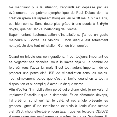
Ne maitrisant plus la situation, l’apprenti est dépassé par les
événements. Le poème symphonique de Paul Dukas dont la
création (première représentation) eu lieu le 18 mai 1897 à Paris,
est bien connu. Sans doute plus grâce à une souris à 8
digits
doigts, que par Der Zauberlehrling de Goethe.
Expérimentant l’automatisation d’installations, j’ai eu un geste
malheureux. Sortez les violons… Mon disque est totalement
nettoyé. Je dois tout réinstaller. Rien de bien sorcier.
Quand on bricole ses configurations, il est toujours important de
sauvegarder ses données, vous le savez déjà vu le nombre de
fois où vous l’avez lu, mais il est tout autant important de se
préparer une petite clef USB de réinstallation sans les mains.
Tout simplement parce que c’est si facile quand on a tout à
disposition et si compliqué avec un disque vierge…
Afin d’éviter l’immobilisation perpétuelle d’une clef, je ne vais lui
implanter l’installeur qu’à la demande. Et en démarche devops,
j’ai créé un script qui fait le café, et cet article présente les
grandes lignes d’une installation ex-nihilo à l’aide d’une simple
clef USB, choix effectué en constatant que les lecteurs CD/DVD
disparaissent des configurations matériel (qui a dit Raspberry ?).