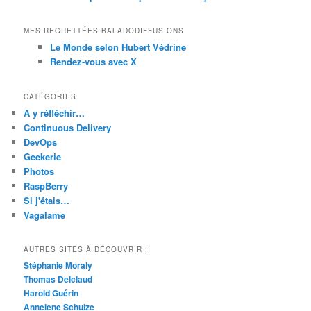
MES REGRETTÉES BALADODIFFUSIONS
Le Monde selon Hubert Védrine
Rendez-vous avec X
CATÉGORIES
A y réfléchir…
Continuous Delivery
DevOps
Geekerie
Photos
RaspBerry
Si j'étais…
Vagalame
AUTRES SITES À DÉCOUVRIR :
Stéphanie Moraly
Thomas Delclaud
Harold Guérin
Annelene Schulze