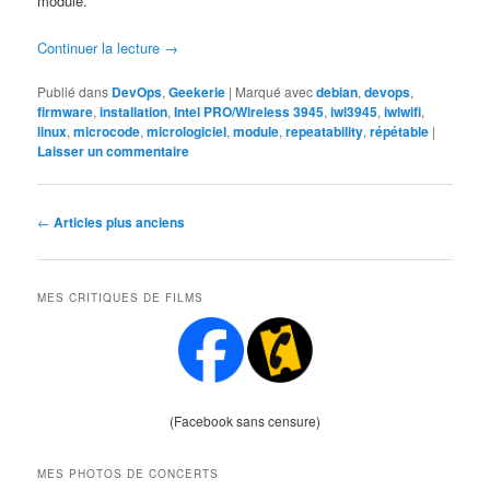
module.
Continuer la lecture
→
Publié dans
DevOps
,
Geekerie
|
Marqué avec
debian
,
devops
,
firmware
,
installation
,
Intel PRO/Wireless 3945
,
iwl3945
,
iwlwifi
,
linux
,
microcode
,
micrologiciel
,
module
,
repeatability
,
répétable
|
Laisser un commentaire
Navigation
←
Articles plus anciens
des
articles
MES CRITIQUES DE FILMS
(Facebook sans censure)
MES PHOTOS DE CONCERTS