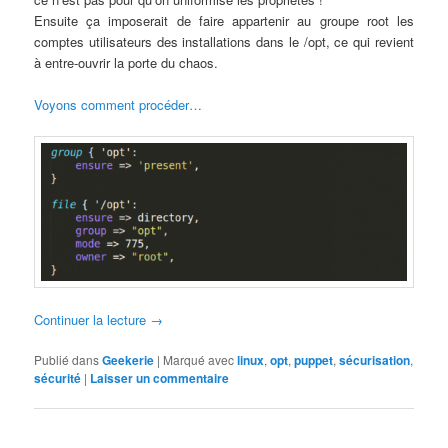
Ensuite ça imposerait de faire appartenir au groupe root les
comptes utilisateurs des installations dans le /opt, ce qui revient
à entre-ouvrir la porte du chaos.
Voyons comment procéder…
Continuer la lecture
→
Publié dans
Geekerie
|
Marqué avec
linux
,
opt
,
puppet
,
sécurisation
,
sécurité
|
Laisser un commentaire