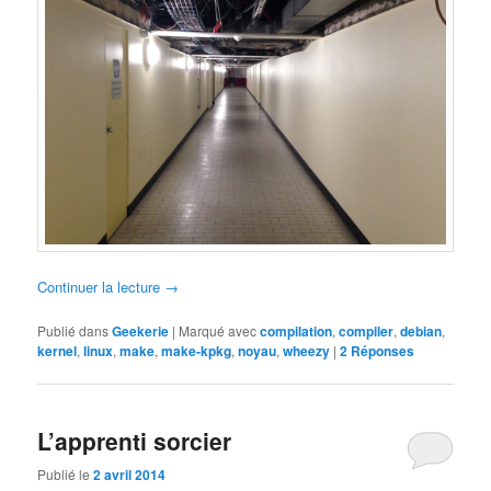
Continuer la lecture
→
Publié dans
Geekerie
|
Marqué avec
compilation
,
compiler
,
debian
,
kernel
,
linux
,
make
,
make-kpkg
,
noyau
,
wheezy
|
2
Réponses
L’apprenti sorcier
Publié le
2 avril 2014