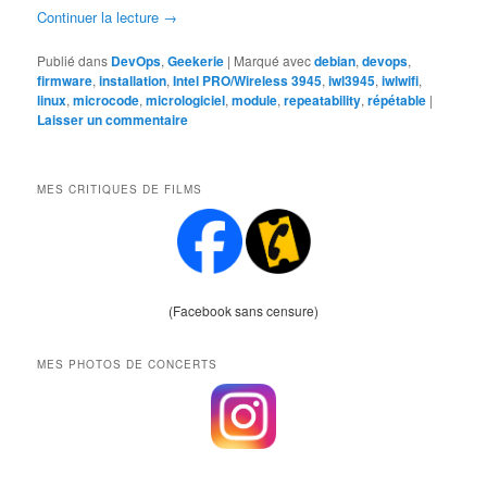
Continuer la lecture
→
Publié dans
DevOps
,
Geekerie
|
Marqué avec
debian
,
devops
,
firmware
,
installation
,
Intel PRO/Wireless 3945
,
iwl3945
,
iwlwifi
,
linux
,
microcode
,
micrologiciel
,
module
,
repeatability
,
répétable
|
Laisser un commentaire
MES CRITIQUES DE FILMS
(Facebook sans censure)
MES PHOTOS DE CONCERTS