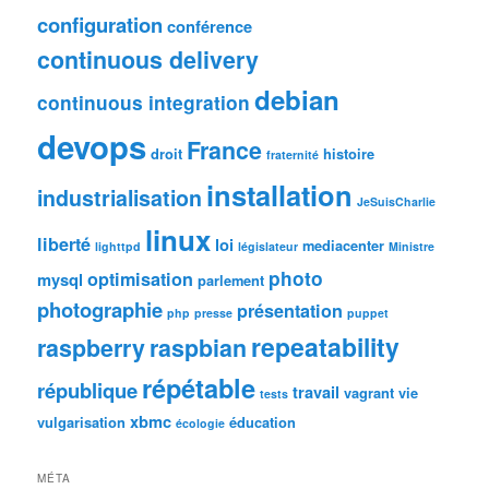
configuration
conférence
continuous delivery
debian
continuous integration
devops
France
droit
histoire
fraternité
installation
industrialisation
JeSuisCharlie
linux
liberté
loi
mediacenter
lighttpd
législateur
Ministre
photo
optimisation
mysql
parlement
photographie
présentation
php
presse
puppet
repeatability
raspberry
raspbian
répétable
république
travail
vagrant
vie
tests
xbmc
vulgarisation
éducation
écologie
MÉTA