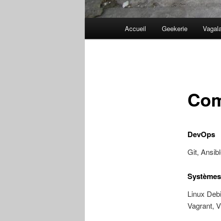
Menu
Accueil
Geekerie
Vagal
principal
Com
DevOps
Git, Ansib
Systèmes 
Linux Deb
Vagrant, V