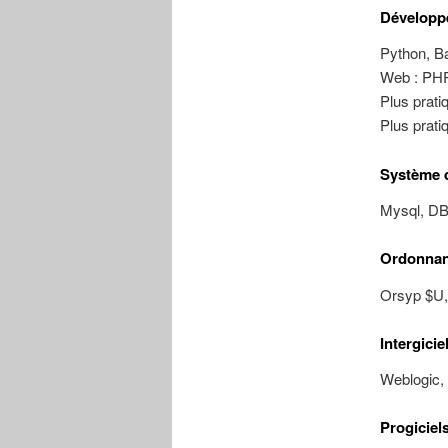
Développ
Python, B
Web : PHP
Plus prati
Plus prati
Système d
Mysql, DB
Ordonnan
Orsyp $U,
Intergicie
Weblogic,
Progiciel