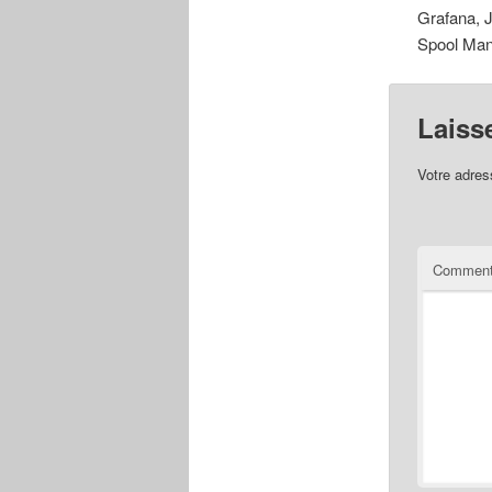
Grafana, 
Spool Man
Laiss
Votre adres
Comment