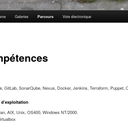
ame
Galeries
Parcours
Vote électronique
pétences
le, GitLab, SonarQube, Nexus, Docker, Jenkins, Terraform, Puppet, 
d’exploitation
ian, AIX, Unix, OS400, Windows NT/2000.
irtualbox