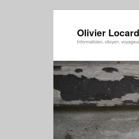
Aller
au
contenu
Olivier Locar
principal
Informaticien, citoyen, voyage