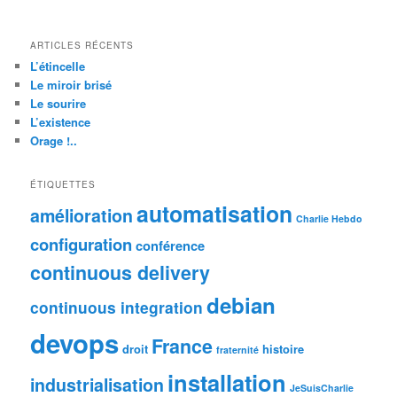
ARTICLES RÉCENTS
L’étincelle
Le miroir brisé
Le sourire
L’existence
Orage !..
ÉTIQUETTES
automatisation
amélioration
Charlie Hebdo
configuration
conférence
continuous delivery
debian
continuous integration
devops
France
droit
histoire
fraternité
installation
industrialisation
JeSuisCharlie