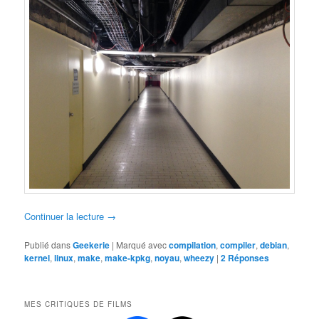
Continuer la lecture
→
Publié dans
Geekerie
|
Marqué avec
compilation
,
compiler
,
debian
,
kernel
,
linux
,
make
,
make-kpkg
,
noyau
,
wheezy
|
2
Réponses
MES CRITIQUES DE FILMS