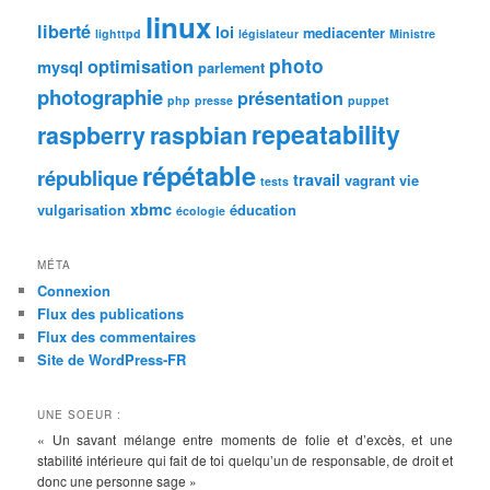
linux
liberté
loi
mediacenter
lighttpd
législateur
Ministre
photo
optimisation
mysql
parlement
photographie
présentation
php
presse
puppet
repeatability
raspberry
raspbian
répétable
république
travail
vagrant
vie
tests
xbmc
vulgarisation
éducation
écologie
MÉTA
Connexion
Flux des publications
Flux des commentaires
Site de WordPress-FR
UNE SOEUR :
« Un savant mélange entre moments de folie et d’excès, et une
stabilité intérieure qui fait de toi quelqu’un de responsable, de droit et
donc une personne sage »