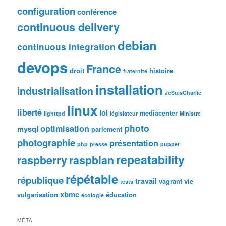
configuration
conférence
continuous delivery
debian
continuous integration
devops
France
droit
histoire
fraternité
installation
industrialisation
JeSuisCharlie
linux
liberté
loi
mediacenter
lighttpd
législateur
Ministre
photo
optimisation
mysql
parlement
photographie
présentation
php
presse
puppet
repeatability
raspberry
raspbian
répétable
république
travail
vagrant
vie
tests
xbmc
vulgarisation
éducation
écologie
MÉTA