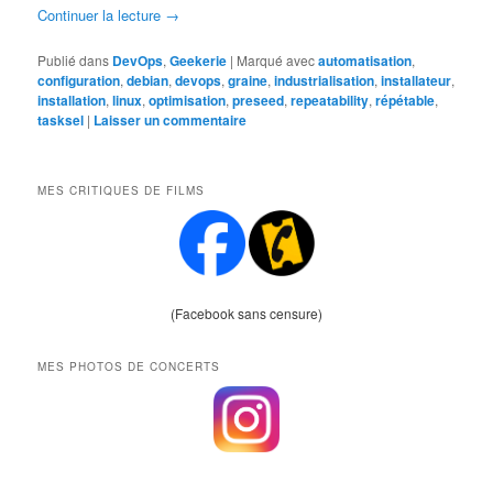
Continuer la lecture
→
Publié dans
DevOps
,
Geekerie
|
Marqué avec
automatisation
,
configuration
,
debian
,
devops
,
graine
,
industrialisation
,
installateur
,
installation
,
linux
,
optimisation
,
preseed
,
repeatability
,
répétable
,
tasksel
|
Laisser un commentaire
MES CRITIQUES DE FILMS
(Facebook sans censure)
MES PHOTOS DE CONCERTS