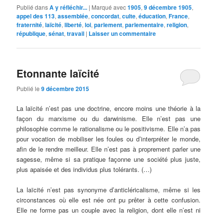
Publié dans
A y réfléchir...
|
Marqué avec
1905
,
9 décembre 1905
,
appel des 113
,
assemblée
,
concordat
,
culte
,
éducation
,
France
,
fraternité
,
laïcité
,
liberté
,
loi
,
parlement
,
parlementaire
,
religion
,
république
,
sénat
,
travail
|
Laisser un commentaire
Etonnante laïcité
Publié le
9 décembre 2015
La laïcité n’est pas une doctrine, encore moins une théorie à la
façon du marxisme ou du darwinisme. Elle n’est pas une
philosophie comme le rationalisme ou le positivisme. Elle n’a pas
pour vocation de mobiliser les foules ou d’interpréter le monde,
afin de le rendre meilleur. Elle n’est pas à proprement parler une
sagesse, même si sa pratique façonne une société plus juste,
plus apaisée et des individus plus tolérants. (…)
La laïcité n’est pas synonyme d’anticléricalisme, même si les
circonstances où elle est née ont pu prêter à cette confusion.
Elle ne forme pas un couple avec la religion, dont elle n’est ni