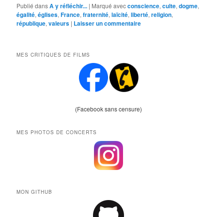
Publié dans
A y réfléchir...
|
Marqué avec
conscience
,
culte
,
dogme
,
égalité
,
églises
,
France
,
fraternité
,
laïcité
,
liberté
,
religion
,
république
,
valeurs
|
Laisser un commentaire
MES CRITIQUES DE FILMS
(Facebook sans censure)
MES PHOTOS DE CONCERTS
MON GITHUB