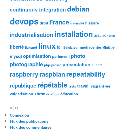
debian
continuous integration
devops
France
droit
histoire
fraternité
installation
industrialisation
JeSuisCharlie
linux
liberté
loi
mediacenter
lighttpd
législateur
Ministre
photo
optimisation
mysql
parlement
photographie
présentation
php
presse
puppet
repeatability
raspberry
raspbian
répétable
république
travail
vagrant
vie
tests
xbmc
vulgarisation
éducation
écologie
MÉTA
Connexion
Flux des publications
Flux des commentaires