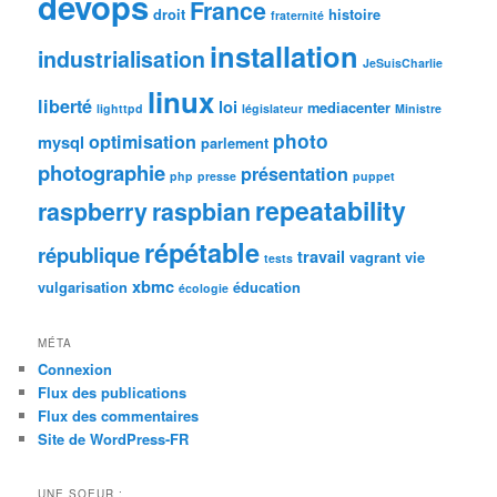
devops
France
droit
histoire
fraternité
installation
industrialisation
JeSuisCharlie
linux
liberté
loi
mediacenter
lighttpd
législateur
Ministre
photo
optimisation
mysql
parlement
photographie
présentation
php
presse
puppet
repeatability
raspberry
raspbian
répétable
république
travail
vagrant
vie
tests
xbmc
vulgarisation
éducation
écologie
MÉTA
Connexion
Flux des publications
Flux des commentaires
Site de WordPress-FR
UNE SOEUR :