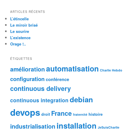
ARTICLES RÉCENTS
L’étincelle
Le miroir brisé
Le sourire
L’existence
Orage !..
ÉTIQUETTES
automatisation
amélioration
Charlie Hebdo
configuration
conférence
continuous delivery
debian
continuous integration
devops
France
droit
histoire
fraternité
installation
industrialisation
JeSuisCharlie