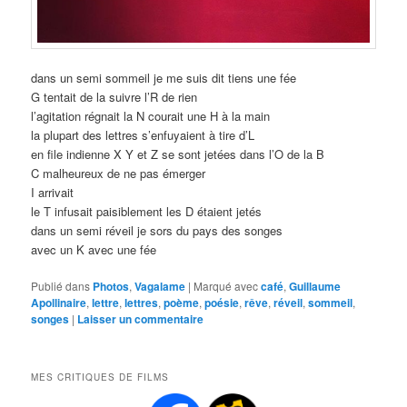
dans un semi sommeil je me suis dit tiens une fée
G tentait de la suivre l’R de rien
l’agitation régnait la N courait une H à la main
la plupart des lettres s’enfuyaient à tire d’L
en file indienne X Y et Z se sont jetées dans l’O de la B
C malheureux de ne pas émerger
I arrivait
le T infusait paisiblement les D étaient jetés
dans un semi réveil je sors du pays des songes
avec un K avec une fée
Publié dans
Photos
,
Vagalame
|
Marqué avec
café
,
Guillaume
Apollinaire
,
lettre
,
lettres
,
poème
,
poésie
,
rêve
,
réveil
,
sommeil
,
songes
|
Laisser un commentaire
MES CRITIQUES DE FILMS