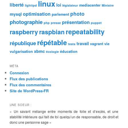
linux
liberté
loi
mediacenter
lighttpd
législateur
Ministre
photo
optimisation
mysql
parlement
photographie
présentation
php
presse
puppet
repeatability
raspberry
raspbian
répétable
république
travail
vagrant
vie
tests
xbmc
vulgarisation
éducation
écologie
MÉTA
Connexion
Flux des publications
Flux des commentaires
Site de WordPress-FR
UNE SOEUR :
« Un savant mélange entre moments de folie et d’excès, et une
stabilité intérieure qui fait de toi quelqu’un de responsable, de droit et
donc une personne sage »