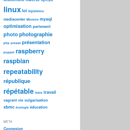
linux
loi
législateur
mysql
mediacenter
Ministre
optimisation
parlement
photographie
photo
présentation
php
presse
raspberry
puppet
raspbian
repeatability
république
répétable
travail
tests
vagrant
vie
vulgarisation
xbmc
éducation
écologie
MÉTA
Connexion