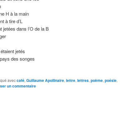
n
 une H à la main
nt à tire d’L
t jetées dans l’O de la B
ger
 étaient jetés
u pays des songes
qué avec
café
,
Guillaume Apollinaire
,
lettre
,
lettres
,
poème
,
poésie
,
sser un commentaire