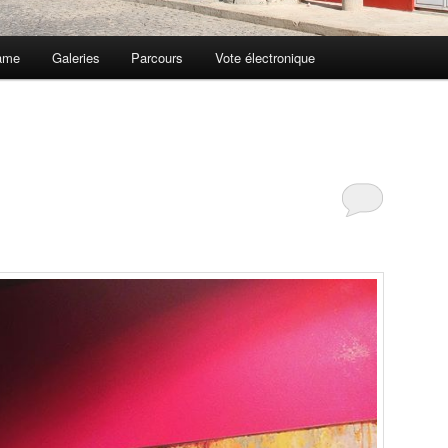
ame
Galeries
Parcours
Vote électronique