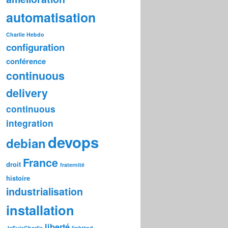
automatisation
Charlie Hebdo
configuration
conférence
continuous
delivery
continuous
integration
devops
debian
France
droit
fraternité
histoire
industrialisation
installation
liberté
JeSuisCharlie
lighttpd