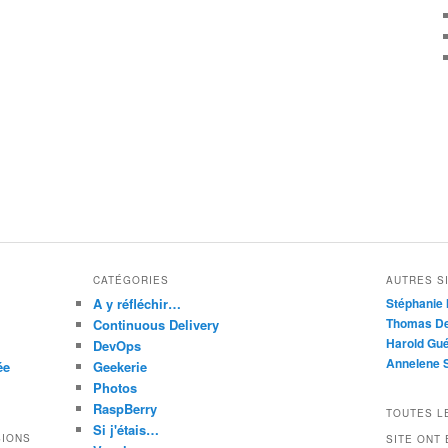
CATÉGORIES
AUTRES SI
A y réfléchir…
Stéphanie 
Thomas De
Continuous Delivery
Harold Gué
DevOps
Annelene 
ée
Geekerie
Photos
RaspBerry
TOUTES L
Si j'étais…
SIONS
SITE ONT 