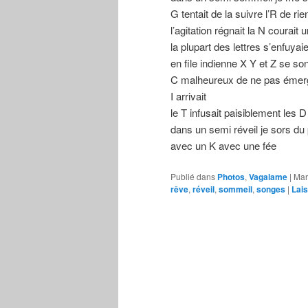
G tentait de la suivre l’R de rie
l’agitation régnait la N courait
la plupart des lettres s’enfuyaie
en file indienne X Y et Z se son
C malheureux de ne pas émer
I arrivait
le T infusait paisiblement les D
dans un semi réveil je sors d
avec un K avec une fée
Publié dans
Photos
,
Vagalame
|
Mar
rêve
,
réveil
,
sommeil
,
songes
|
Lai