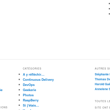
CATÉGORIES
AUTRES SI
A y réfléchir…
Stéphanie 
Thomas De
Continuous Delivery
Harold Gué
DevOps
Annelene 
ée
Geekerie
Photos
RaspBerry
TOUTES L
Si j'étais…
SIONS
SITE ONT 