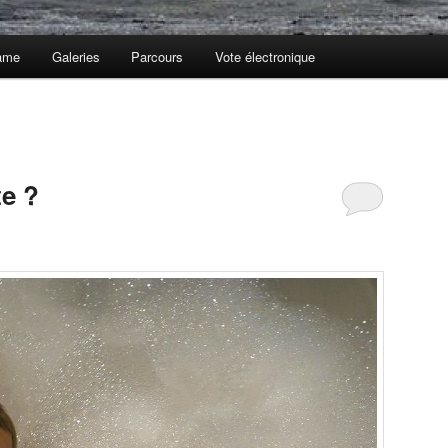
ame
Galeries
Parcours
Vote électronique
te ?