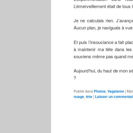
L’émerveillement était de tous 
Je ne calculais rien. J’avança
Aucun plan, je naviguais à vue
Et puis l’insouciance a fait pla
à maintenir ma tête dans les
souviens même pas quand mes 
Aujourd’hui, du haut de mon sé
?
Publié dans
Photos
,
Vagalame
|
Mar
nuage
,
tête
|
Laisser un commentai