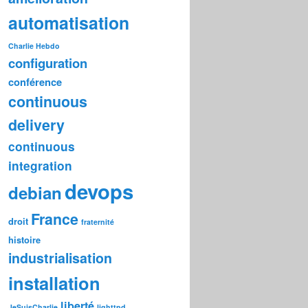
automatisation
Charlie Hebdo
configuration
conférence
continuous
delivery
continuous
integration
devops
debian
France
droit
fraternité
histoire
industrialisation
installation
liberté
JeSuisCharlie
lighttpd