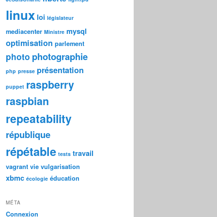
linux
loi
législateur
mysql
mediacenter
Ministre
optimisation
parlement
photographie
photo
présentation
php
presse
raspberry
puppet
raspbian
repeatability
république
répétable
travail
tests
vagrant
vie
vulgarisation
xbmc
éducation
écologie
MÉTA
Connexion