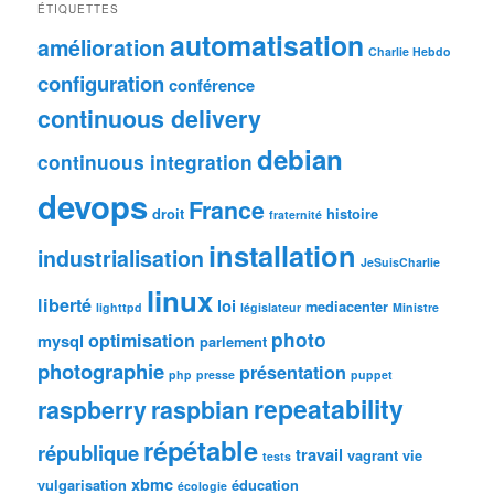
ÉTIQUETTES
automatisation
amélioration
Charlie Hebdo
configuration
conférence
continuous delivery
debian
continuous integration
devops
France
droit
histoire
fraternité
installation
industrialisation
JeSuisCharlie
linux
liberté
loi
mediacenter
lighttpd
législateur
Ministre
photo
optimisation
mysql
parlement
photographie
présentation
php
presse
puppet
repeatability
raspberry
raspbian
répétable
république
travail
vagrant
vie
tests
xbmc
vulgarisation
éducation
écologie