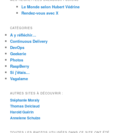
Le Monde selon Hubert Védrine
Rendez-vous avec X
CATÉGORIES
A y réfléchir…
Continuous Delivery
DevOps
Geekerie
Photos
RaspBerry
Si j'étais…
Vagalame
AUTRES SITES À DÉCOUVRIR :
Stéphanie Moraly
Thomas Delclaud
Harold Guérin
Annelene Schulze
TOUTES LES PHOTOS UTILISÉES DANS CE SITE ONT ÉTÉ