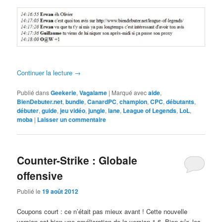
Continuer la lecture
→
Publié dans
Geekerie
,
Vagalame
|
Marqué avec
aide
,
BienDebuter.net
,
bundle
,
CanardPC
,
champion
,
CPC
,
débutants
,
débuter
,
guide
,
jeu vidéo
,
jungle
,
lane
,
League of Legends
,
LoL
,
moba
|
Laisser un commentaire
Counter-Strike : Globale
offensive
Publié le
19 août 2012
Coupons court : ce n’était pas mieux avant ! Cette nouvelle
version est bien une amélioration de la version 1.6. Bien sûr, les