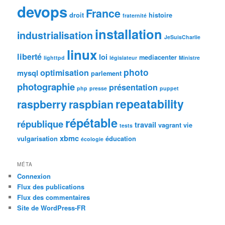
devops
France
droit
histoire
fraternité
installation
industrialisation
JeSuisCharlie
linux
liberté
loi
mediacenter
lighttpd
législateur
Ministre
photo
optimisation
mysql
parlement
photographie
présentation
php
presse
puppet
repeatability
raspberry
raspbian
répétable
république
travail
vagrant
vie
tests
xbmc
vulgarisation
éducation
écologie
MÉTA
Connexion
Flux des publications
Flux des commentaires
Site de WordPress-FR