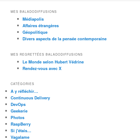
MES BALADODIFFUSIONS
Médiapolis
Affaires étrangères
Géopolitique
Divers aspects de la pensée contemporaine
MES REGRETTÉES BALADODIFFUSIONS
Le Monde selon Hubert Védrine
Rendez-vous avec X
CATÉGORIES
A y réfléchir…
Continuous Delivery
DevOps
Geekerie
Photos
RaspBerry
Si j'étais…
Vagalame