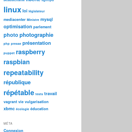
linux
loi
législateur
mysql
mediacenter
Ministre
optimisation
parlement
photographie
photo
présentation
php
presse
raspberry
puppet
raspbian
repeatability
république
répétable
travail
tests
vagrant
vie
vulgarisation
xbmc
éducation
écologie
MÉTA
Connexion