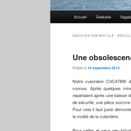
Menu
Accueil
Geekerie
Vagal
principal
ARCHIVES PAR MOT-CLÉ :
BRICOL
Une obsolescen
Publié le
10 septembre 2013
Notre cuisinière CVC478W d
connus. Après quelques minut
repartaient après une baisse 
de sécurité, une pièce somme t
Pour cela il faut juste démont
la moitié de la cuisinière.
Pour celles et ceux peu brico