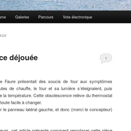
ame
Galeries
Parcours
Vote électronique
AGE
ce déjouée
1
e Faure présentait des soucis de four aux symptômes
es de chauffe, le four et sa lumière s’éteignaient, puis
de la température. Cette obsolescence relève du thermostat
oute facile à changer.
er le panneau latéral gauche, et donc (merci le concepteur)
leurs, cet article présente comment remplacer cette pièce