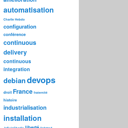
automatisation
Charlie Hebdo
configuration
conférence
continuous
delivery
continuous
integration
devops
debian
France
droit
fraternité
histoire
industrialisation
installation
liberté
JeSuisCharlie
lighttpd