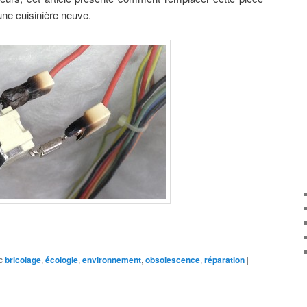
une cuisinière neuve.
c
bricolage
,
écologie
,
environnement
,
obsolescence
,
réparation
|