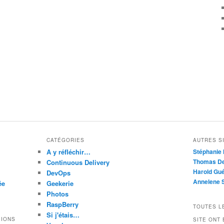
CATÉGORIES
AUTRES SI
A y réfléchir…
Stéphanie 
Thomas De
Continuous Delivery
Harold Gué
DevOps
Annelene 
ée
Geekerie
Photos
RaspBerry
TOUTES L
Si j'étais…
SIONS
SITE ONT 