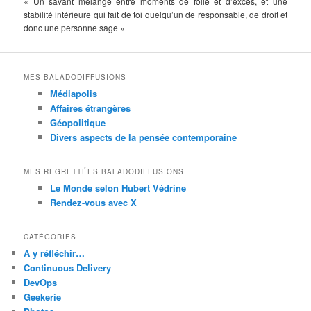
« Un savant mélange entre moments de folie et d’excès, et une
stabilité intérieure qui fait de toi quelqu’un de responsable, de droit et
donc une personne sage »
MES BALADODIFFUSIONS
Médiapolis
Affaires étrangères
Géopolitique
Divers aspects de la pensée contemporaine
MES REGRETTÉES BALADODIFFUSIONS
Le Monde selon Hubert Védrine
Rendez-vous avec X
CATÉGORIES
A y réfléchir…
Continuous Delivery
DevOps
Geekerie