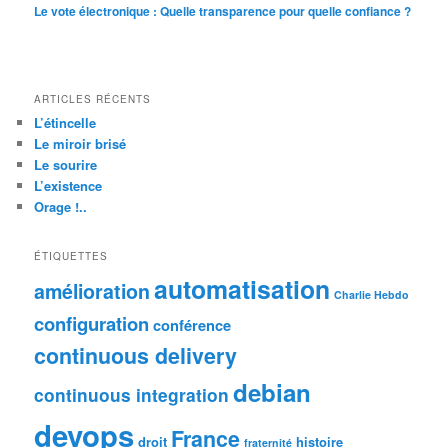
Le vote électronique : Quelle transparence pour quelle confiance ?
ARTICLES RÉCENTS
L’étincelle
Le miroir brisé
Le sourire
L’existence
Orage !..
ÉTIQUETTES
automatisation
amélioration
Charlie Hebdo
configuration
conférence
continuous delivery
debian
continuous integration
devops
France
droit
histoire
fraternité