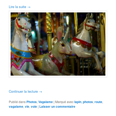
Lire la suite →
Continuer la lecture
→
Publié dans
Photos
,
Vagalame
|
Marqué avec
lapin
,
photos
,
route
,
vagalame
,
vie
,
voie
|
Laisser un commentaire