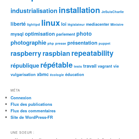
installation
industrialisation
JeSuisCharlie
linux
liberté
loi
mediacenter
lighttpd
législateur
Ministre
photo
optimisation
mysql
parlement
photographie
présentation
php
presse
puppet
repeatability
raspberry
raspbian
répétable
république
travail
vagrant
vie
tests
xbmc
vulgarisation
éducation
écologie
MÉTA
Connexion
Flux des publications
Flux des commentaires
Site de WordPress-FR
UNE SOEUR :