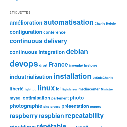
ÉTIQUETTES
automatisation
amélioration
Charlie Hebdo
configuration
conférence
continuous delivery
debian
continuous integration
devops
France
droit
histoire
fraternité
installation
industrialisation
JeSuisCharlie
linux
liberté
loi
mediacenter
lighttpd
législateur
Ministre
photo
optimisation
mysql
parlement
photographie
présentation
php
presse
puppet
repeatability
raspberry
raspbian
répétable
république
travail