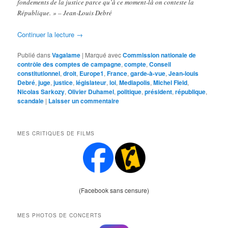
fondements de la justice parce qu’à ce moment-là on conteste la
République. » – Jean-Louis Debré
Continuer la lecture
→
Publié dans
Vagalame
|
Marqué avec
Commission nationale de
contrôle des comptes de campagne
,
compte
,
Conseil
constitutionnel
,
droit
,
Europe1
,
France
,
garde-à-vue
,
Jean-louis
Debré
,
juge
,
justice
,
législateur
,
loi
,
Mediapolis
,
Michel FIeld
,
Nicolas Sarkozy
,
Olivier Duhamel
,
politique
,
président
,
république
,
scandale
|
Laisser un commentaire
MES CRITIQUES DE FILMS
(Facebook sans censure)
MES PHOTOS DE CONCERTS