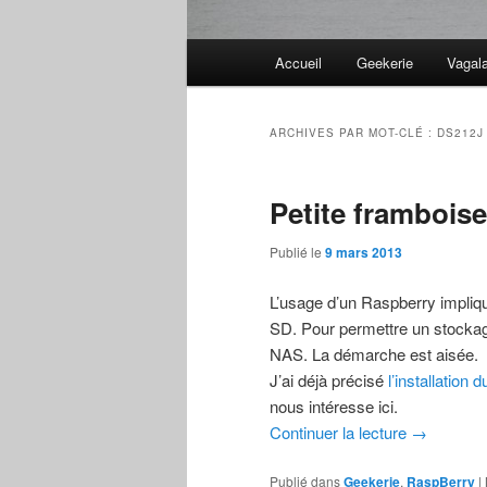
Menu
Accueil
Geekerie
Vagal
principal
ARCHIVES PAR MOT-CLÉ :
DS212J
Petite frambois
Publié le
9 mars 2013
L’usage d’un Raspberry impliq
SD. Pour permettre un stocka
NAS. La démarche est aisée.
J’ai déjà précisé
l’installation 
nous intéresse ici.
Continuer la lecture
→
Publié dans
Geekerie
,
RaspBerry
|