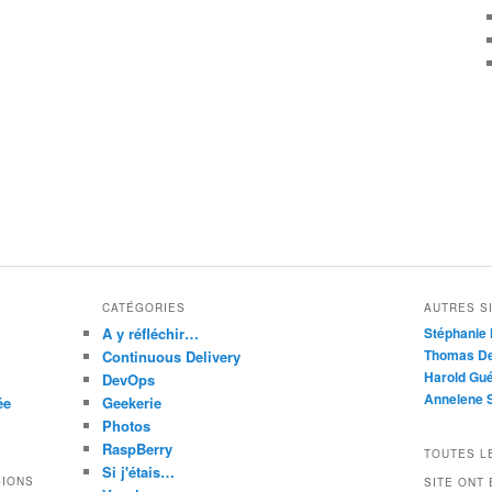
CATÉGORIES
AUTRES SI
A y réfléchir…
Stéphanie 
Thomas De
Continuous Delivery
Harold Gué
DevOps
Annelene 
ée
Geekerie
Photos
RaspBerry
TOUTES L
Si j'étais…
SIONS
SITE ONT 