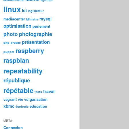
linux
loi
législateur
mysql
mediacenter
Ministre
optimisation
parlement
photographie
photo
présentation
php
presse
raspberry
puppet
raspbian
repeatability
république
répétable
travail
tests
vagrant
vie
vulgarisation
xbmc
éducation
écologie
MÉTA
Connexion