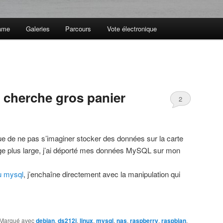
ame
Galeries
Parcours
Vote électronique
e cherche gros panier
2
ue de ne pas s’imaginer stocker des données sur la carte
ge plus large, j’ai déporté mes données MySQL sur mon
du mysql
, j’enchaîne directement avec la manipulation qui
Marqué avec
debian
,
ds212j
,
linux
,
mysql
,
nas
,
raspberry
,
raspbian
,