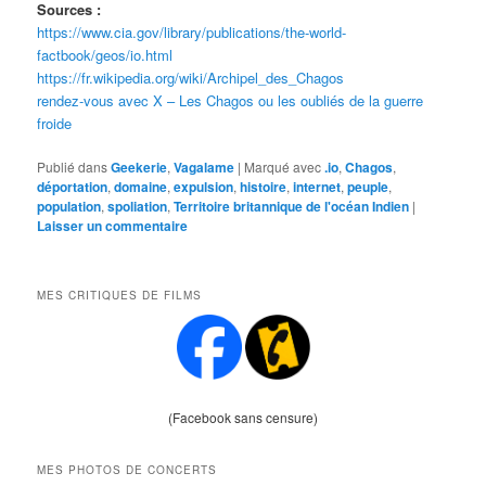
Sources :
https://www.cia.gov/library/publications/the-world-
factbook/geos/io.html
https://fr.wikipedia.org/wiki/Archipel_des_Chagos
rendez-vous avec X – Les Chagos ou les oubliés de la guerre
froide
Publié dans
Geekerie
,
Vagalame
|
Marqué avec
.io
,
Chagos
,
déportation
,
domaine
,
expulsion
,
histoire
,
internet
,
peuple
,
population
,
spoliation
,
Territoire britannique de l'océan Indien
|
Laisser un commentaire
MES CRITIQUES DE FILMS
(Facebook sans censure)
MES PHOTOS DE CONCERTS