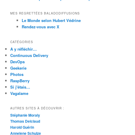
MES REGRETTÉES BALADODIFFUSIONS
Le Monde selon Hubert Védrine
Rendez-vous avec X
CATÉGORIES
A y réfléchir…
Continuous Delivery
DevOps
Geekerie
Photos
RaspBerry
Si j'étais…
Vagalame
AUTRES SITES À DÉCOUVRIR :
Stéphanie Moraly
Thomas Delclaud
Harold Guérin
Annelene Schulze