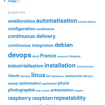
Orage !..
ÉTIQUETTES
automatisation
amélioration
Charlie Hebdo
configuration
conférence
continuous delivery
debian
continuous integration
devops
France
droit
histoire
fraternité
installation
industrialisation
JeSuisCharlie
linux
liberté
loi
mediacenter
lighttpd
législateur
Ministre
photo
optimisation
mysql
parlement
photographie
présentation
php
presse
puppet
repeatability
raspberry
raspbian