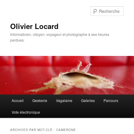
Aller
Aller
au
au
Rech
contenu
contenu
principal
secondaire
Olivier Locard
Informaticien, citoyen, voyageur et photographe à ses heures
perdues.
Menu
Accueil
Geekerie
Vagalame
Galeries
Parcours
principal
Vote électronique
ARCHIVES PAR MOT-CLÉ :
CAMERONE