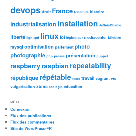
devops
France
droit
histoire
fraternité
installation
industrialisation
JeSuisCharlie
linux
liberté
loi
mediacenter
lighttpd
législateur
Ministre
photo
optimisation
mysql
parlement
photographie
présentation
php
presse
puppet
repeatability
raspberry
raspbian
répétable
république
travail
vagrant
vie
tests
xbmc
vulgarisation
éducation
écologie
MÉTA
Connexion
Flux des publications
Flux des commentaires
Site de WordPress-FR