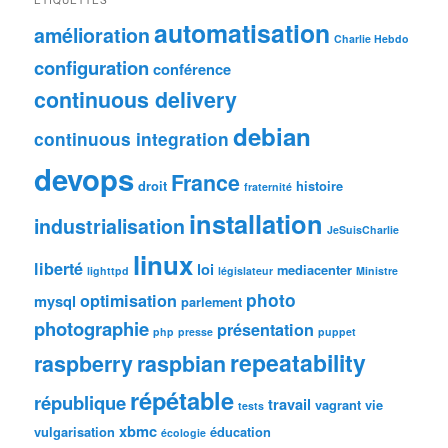
automatisation
amélioration
Charlie Hebdo
configuration
conférence
continuous delivery
debian
continuous integration
devops
France
droit
histoire
fraternité
installation
industrialisation
JeSuisCharlie
linux
liberté
loi
mediacenter
lighttpd
législateur
Ministre
photo
optimisation
mysql
parlement
photographie
présentation
php
presse
puppet
repeatability
raspberry
raspbian
répétable
république
travail
vagrant
vie
tests
xbmc
vulgarisation
éducation
écologie