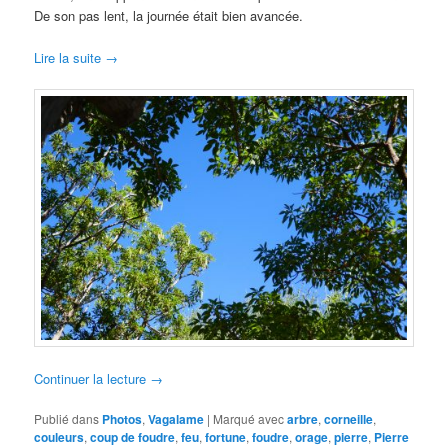
De son pas lent, la journée était bien avancée.
Lire la suite →
Continuer la lecture
→
Publié dans
Photos
,
Vagalame
|
Marqué avec
arbre
,
corneille
,
couleurs
,
coup de foudre
,
feu
,
fortune
,
foudre
,
orage
,
pierre
,
Pierre