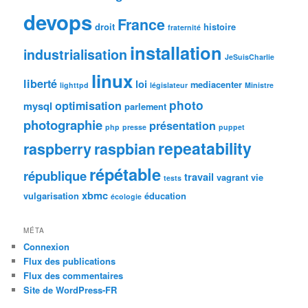
devops
France
droit
histoire
fraternité
installation
industrialisation
JeSuisCharlie
linux
liberté
loi
mediacenter
lighttpd
législateur
Ministre
photo
optimisation
mysql
parlement
photographie
présentation
php
presse
puppet
repeatability
raspberry
raspbian
répétable
république
travail
vagrant
vie
tests
xbmc
vulgarisation
éducation
écologie
MÉTA
Connexion
Flux des publications
Flux des commentaires
Site de WordPress-FR