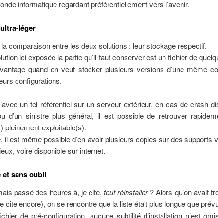
nde informatique regardant préférentiellement vers l’avenir.
ultra-léger
 la comparaison entre les deux solutions : leur stockage respectif.
lution ici exposée la partie qu’il faut conserver est un fichier de quelq
vantage quand on veut stocker plusieurs versions d’une même con
ieurs configurations.
’avec un tel référentiel sur un serveur extérieur, en cas de crash d
u d’un sinistre plus général, il est possible de retrouver rapidem
 pleinement exploitable(s).
le, il est même possible d’en avoir plusieurs copies sur des supports 
lieux, voire disponible sur internet.
 et sans oubli
mais passé des heures à, je cite,
tout réinstaller
? Alors qu’on avait tro
(je cite encore), on se rencontre que la liste était plus longue que prév
chier de pré-configuration, aucune subtilité d’installation n’est om