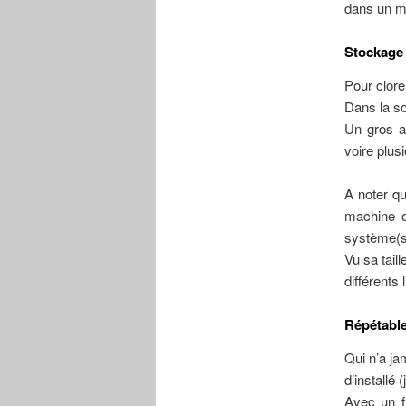
dans un mo
Stockage 
Pour clore
Dans la so
Un gros a
voire plus
A noter qu
machine o
système(s)
Vu sa tail
différents 
Répétable
Qui n’a ja
d’installé 
Avec un fi