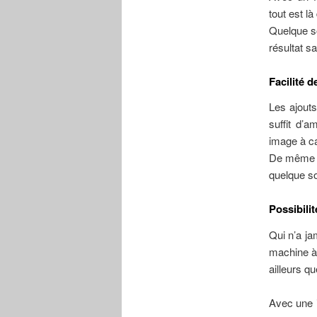
tout est là
Quelque so
résultat s
Facilité d
Les ajouts
suffit d’a
image à ca
De même la
quelque so
Possibilit
Qui n’a ja
machine à 
ailleurs qu
Avec une i