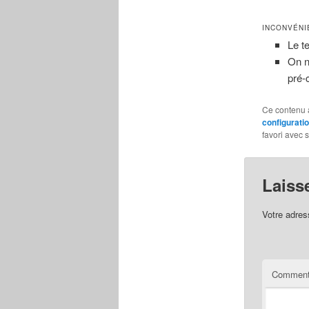
INCONVÉNI
Le t
On n
pré-
Ce contenu 
configurati
favori avec 
Laiss
Votre adres
Comment