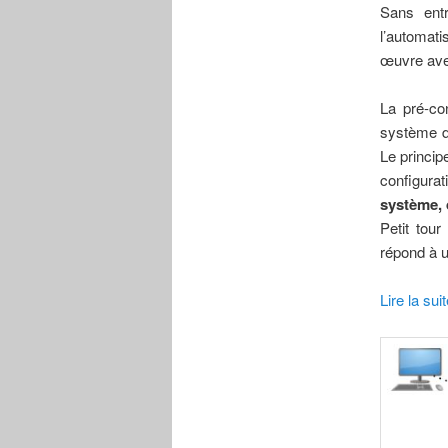
Sans entr
l’automatis
œuvre ave
La pré-con
système d’
Le princip
configura
système, 
Petit tou
répond à u
Lire la su