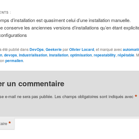
ENTS :
emps d’installation est quasiment celui d’une installation manuelle.
e conserve les anciennes versions d’installations qu’en étant explicit
configurations
a été publié dans
DevOps
,
Geekerie
par
Olivier Locard
, et marqué avec
automati
on
,
devops
,
industrialisation
,
installation
,
optimisation
,
repeatability
,
répétable
. 
son
permalien
.
er un commentaire
*
se e-mail ne sera pas publiée.
Les champs obligatoires sont indiqués avec
*
aire