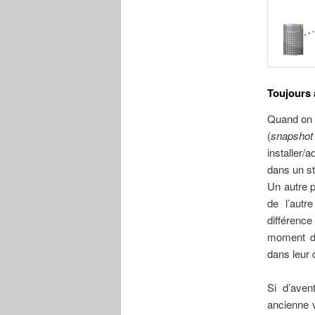
Toujours 
Quand on p
(
snapshot
installer
dans un s
Un autre p
de l’autr
différenc
moment don
dans leur 
Si d’aven
ancienne v