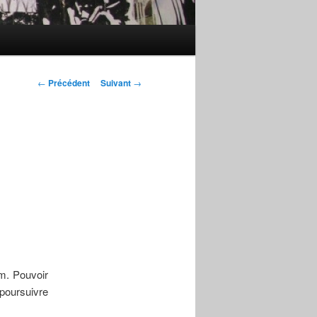
Navigation
←
Précédent
Suivant
→
des
articles
im. Pouvoir
poursuivre