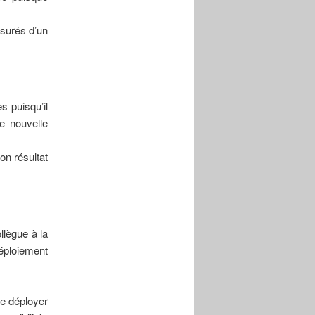
ssurés d’un
s puisqu’il
ne nouvelle
on résultat
llègue à la
déploiement
de déployer