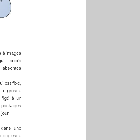
ns à images
’il faudra
e absentes
i est fixe,
 La grosse
 figé à un
es packages
jour.
l dans une
e souplesse