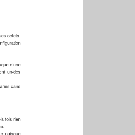
ues octets.
figuration
isque d’une
ent un/des
variés dans
is fois rien
ue.
ise puisque