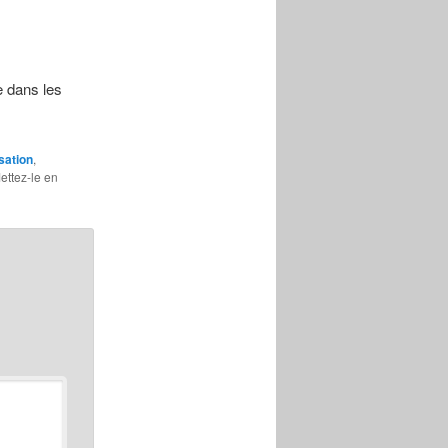
e dans les
sation
,
Mettez-le en