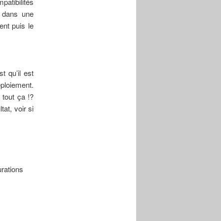
patibilités
n dans une
ent puis le
.
t qu’il est
ploiement.
 tout ça !?
at, voir si
urations