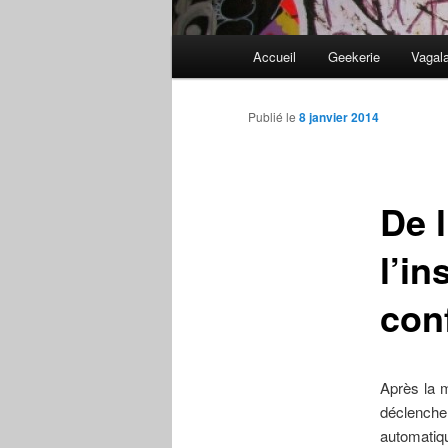
Menu
Accueil
Geekerie
Vagal
principal
Publié le
8 janvier 2014
De 
l’in
con
Après la 
déclenche
automatiq