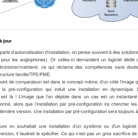
à jour
arle d’automatisation d’installation, on pense souvent à des solutio
pour les anglophones). Or celles-ci demandent un logiciel dédié qu
/administrer/maintenir, ce qui réclame des compétences sans dout
tructure famille/TPE/PME.
oint de comparaison est dans le concept même, d’un côté l’image qu
e la pré-configuration qui induit une installation en dynamique.
e est là ! L’image que l’on déploie dans un cas est un instantané
né, alors que l’installation par pré-configuration ira chercher l
dernière version. Une installation par pré-configuration sera toujours à 
ture on souhaitait une installation d’un système ou d’un logicie
ersion, il faudrait le spécifier. Ce qui n’est pas un gros sacrifice d