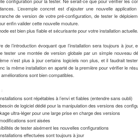
le configuration pour la tester. Ne serait-ce que pour vérifier les com
ances. L’exemple concret est d’ajouter une nouvelle applicatio
ranche de version de votre pré-configuration, de tester le déploiem
pour enfin valider cette nouvelle mouture.
ode est bien plus fiable et sécurisante pour votre installation actuelle
re de l’introduction évoquant que l’installation sera toujours à jour, es
de tester une montée de version globale par un simple nouveau dé
ème n’est plus à jour certains logiciels non plus, et il faudrait tester
c la même installation en aparté de la première pour vérifier le résult
 améliorations sont bien compatibles.
 :
installations sont répétables à l’envi et fiables (entendre sans oubli)
besoin de logiciel dédié pour la manipulation des versions des config
kage ultra-léger pour une large prise en charge des versions
modifications sont aisées
ibilités de tester aisément les nouvelles configurations
installations effectuées sont toujours à jour