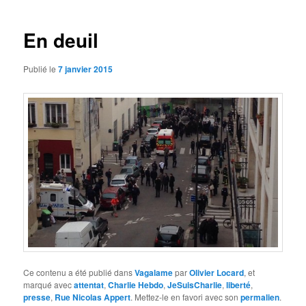
des
articles
En deuil
Publié le
7 janvier 2015
Ce contenu a été publié dans
Vagalame
par
Olivier Locard
, et
marqué avec
attentat
,
Charlie Hebdo
,
JeSuisCharlie
,
liberté
,
presse
,
Rue Nicolas Appert
. Mettez-le en favori avec son
permalien
.