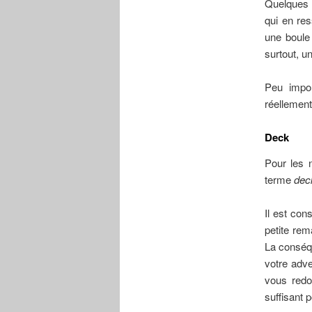
Quelques e
qui en res
une boule 
surtout, u
Peu impor
réellement 
Deck
Pour les n
terme
dec
Il est con
petite rem
La conséqu
votre adve
vous redou
suffisant 