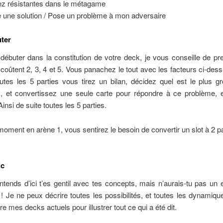
z résistantes dans le métagame
e une solution / Pose un problème à mon adversaire
ter
débuter dans la constitution de votre deck, je vous conseille de p
 coûtent 2, 3, 4 et 5. Vous panachez le tout avec les facteurs ci-des
utes les 5 parties vous tirez un bilan, décidez quel est le plus 
, et convertissez une seule carte pour répondre à ce problème, e
insi de suite toutes les 5 parties.
oment en arène 1, vous sentirez le besoin de convertir un slot à 2 pa
ic
tends d’ici t’es gentil avec tes concepts, mais n’aurais-tu pas un
t ! Je ne peux décrire toutes les possibilités, et toutes les dynamiqu
re mes decks actuels pour illustrer tout ce qui a été dit.