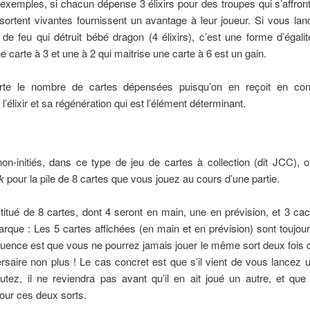
xemples, si chacun dépense 3 élixirs pour des troupes qui s’affront
sortent vivantes fournissent un avantage à leur joueur. Si vous la
de feu qui détruit bébé dragon (4 élixirs), c’est une forme d’égalit
ne carte à 3 et une à 2 qui maitrise une carte à 6 est un gain.
te le nombre de cartes dépensées puisqu’on en reçoit en cont
l’élixir et sa régénération qui est l’élément déterminant.
on-initiés, dans ce type de jeu de cartes à collection (dit JCC), on
k
pour la pile de 8 cartes que vous jouez au cours d’une partie.
stitué de 8 cartes, dont 4 seront en main, une en prévision, et 3 c
arque : Les 5 cartes affichées (en main et en prévision) sont toujou
ence est que vous ne pourrez jamais jouer le même sort deux fois d
rsaire non plus ! Le cas concret est que s’il vient de vous lancez 
tez, il ne reviendra pas avant qu’il en ait joué un autre, et que l’
pour ces deux sorts.