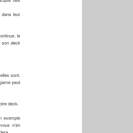
 dans leur
ontinue, le
er son
deck
elles sont.
game
peut
otre deck.
Un exemple
 vous n’en
dera.