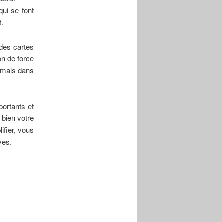
qui se font
t.
 des cartes
non de force
, mais dans
portants et
s bien votre
ifier, vous
ves.