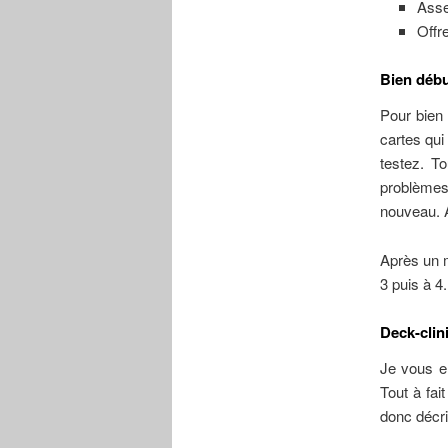
Asse
Offr
Bien débu
Pour bien 
cartes qui
testez. To
problèmes
nouveau. A
Après un m
3 puis à 4.
Deck-clin
Je vous en
Tout à fai
donc décri