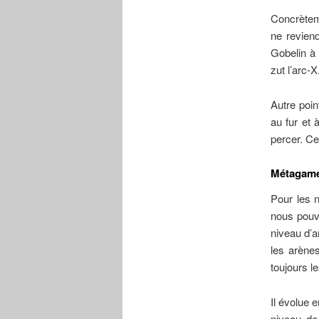
Concrèteme
ne reviend
Gobelin à 
zut l’arc-X
Autre poin
au fur et 
percer. Ce
Métagam
Pour les n
nous pouv
niveau d’a
les arène
toujours l
Il évolue 
niveau de