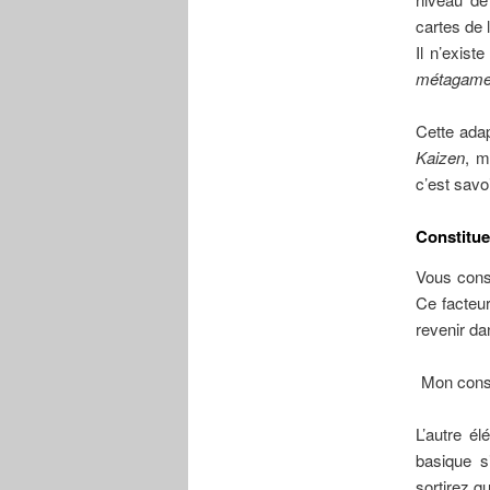
cartes de 
Il n’exist
métagam
Cette adap
Kaizen
, m
c’est savoi
Constitue
Vous cons
Ce facteur
revenir da
Mon conse
L’autre é
basique s
sortirez q