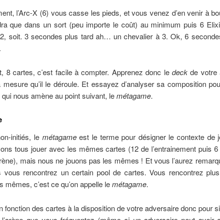
nt, l’Arc-X (6) vous casse les pieds, et vous venez d’en venir à bout
ra que dans un sort (peu importe le coût) au minimum puis 6 Elixir
2, soit. 3 secondes plus tard ah… un chevalier à 3. Ok, 6 seconde
.
t, 8 cartes, c’est facile à compter. Apprenez donc le
deck
de votre 
à mesure qu’il le déroule. Et essayez d’analyser sa composition po
 qui nous amène au point suivant, le
métagame
.
e
on-initiés, le
métagame
est le terme pour désigner le contexte de 
ons tous jouer avec les mêmes cartes (12 de l’entrainement puis 6 
rène), mais nous ne jouons pas les mêmes ! Et vous l’aurez remarq
s vous rencontrez un certain pool de cartes. Vous rencontrez plu
es mêmes, c’est ce qu’on appelle le
métagame
.
en fonction des cartes à la disposition de votre adversaire donc pour si
 l’arène que vous fréquentez (même si un adversaire peut avoir 