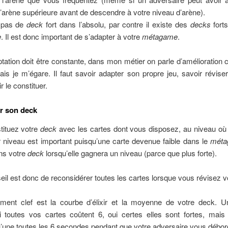
l’arène supérieure avant de descendre à votre niveau d’arène).
e pas de
deck
fort dans l’absolu, par contre il existe des
decks
forts
e
. Il est donc important de s’adapter à votre
métagame
.
tation doit être constante, dans mon métier on parle d’amélioration c
ais je m’égare. Il faut savoir adapter son propre jeu, savoir révis
r le constituer.
r son deck
tituez votre
deck
avec les cartes dont vous disposez, au niveau où 
 niveau est important puisqu’une carte devenue faible dans le
méta
ns votre
deck
lorsqu’elle gagnera un niveau (parce que plus forte).
il est donc de reconsidérer toutes les cartes lorsque vous révisez v
lément clef est la courbe d’élixir et la moyenne de votre deck. 
i toutes vos cartes coûtent 6, oui certes elles sont fortes, mais
u’une toutes les 6 secondes pendant que votre adversaire vous débor