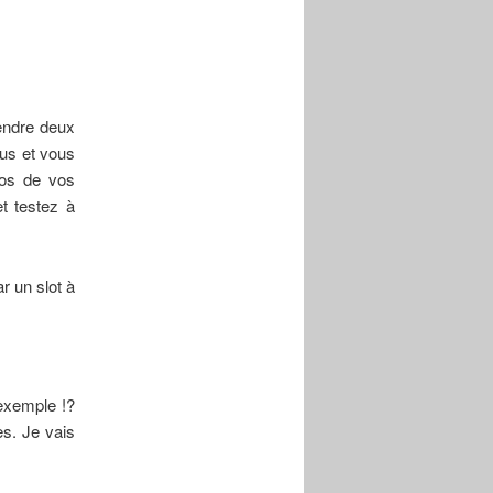
rendre deux
sus et vous
gros de vos
t testez à
r un slot à
 exemple !?
es. Je vais