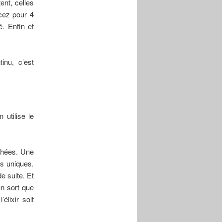
ent, celles
ncez pour 4
é. Enfin et
inu, c’est
 utilise le
achées. Une
rs uniques.
e suite. Et
un sort que
élixir soit