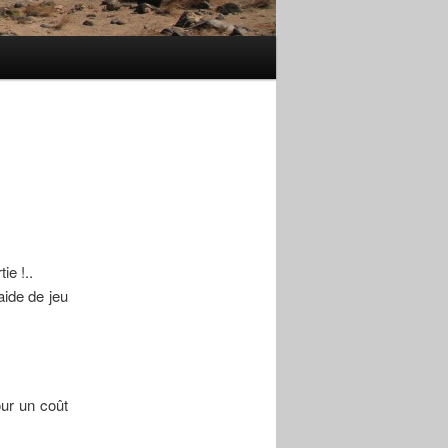
ie !..
aide de jeu
our un coût