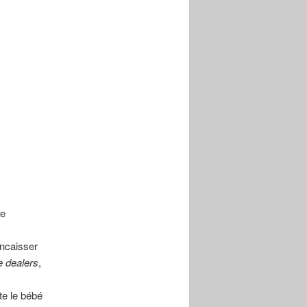
ne
encaisser
 dealers
,
te le bébé