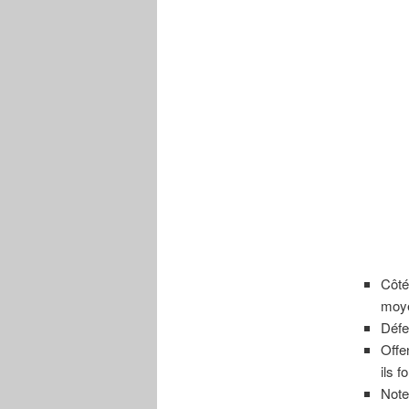
Côté
moye
Défe
Offe
ils f
Note