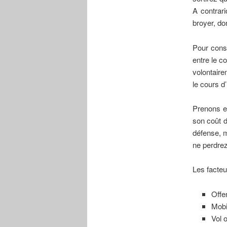
A contrari
broyer, don
Pour const
entre le co
volontaire
le cours d
Prenons en
son coût de
défense, m
ne perdrez
Les facteu
Offe
Mobi
Vol 