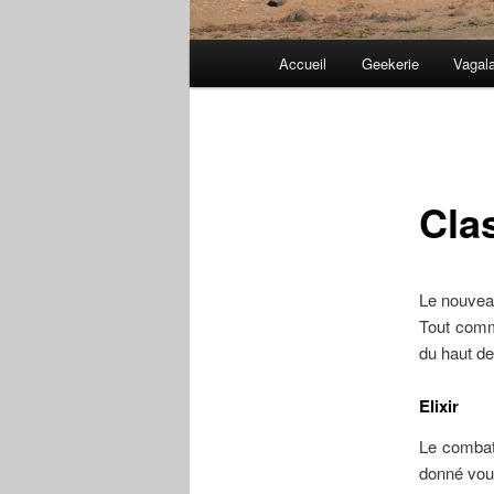
Menu
Accueil
Geekerie
Vagal
principal
Cla
Le nouveau
Tout comme
du haut d
Elixir
Le combat 
donné vous