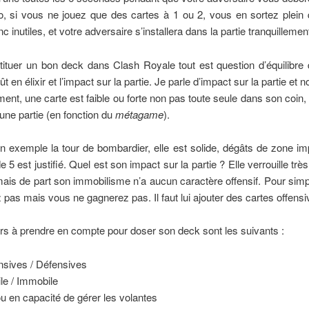
o, si vous ne jouez que des cartes à 1 ou 2, vous en sortez plein 
c inutiles, et votre adversaire s’installera dans la partie tranquillemen
ituer un bon deck dans Clash Royale tout est question d’équilibre
ût en élixir et l’impact sur la partie. Je parle d’impact sur la partie et 
ment, une carte est faible ou forte non pas toute seule dans son coin
’une partie (en fonction du
métagame
).
 exemple la tour de bombardier, elle est solide, dégâts de zone im
 5 est justifié. Quel est son impact sur la partie ? Elle verrouille trè
ais de part son immobilisme n’a aucun caractère offensif. Pour simpl
 pas mais vous ne gagnerez pas. Il faut lui ajouter des cartes offensi
rs à prendre en compte pour doser son deck sont les suivants :
nsives / Défensives
le / Immobile
ou en capacité de gérer les volantes