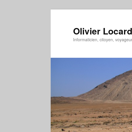
Aller
au
contenu
Olivier Locar
principal
Informaticien, citoyen, voyage