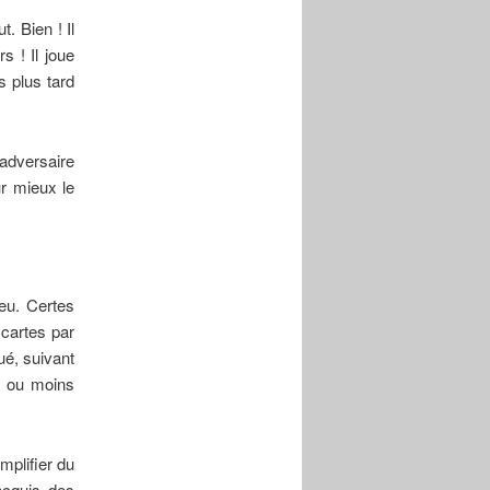
. Bien ! Il
s ! Il joue
s plus tard
adversaire
ur mieux le
jeu. Certes
cartes par
ué, suivant
s ou moins
mplifier du
acquis des